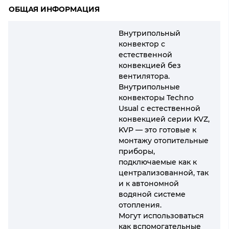
ОБЩАЯ ИНФОРМАЦИЯ
Внутрипольный
конвектор с
естественной
конвекцией без
вентилятора.
Внутрипольные
конвекторы Techno
Usual с естественной
конвекцией серии KVZ,
KVP — это готовые к
монтажу отопительные
приборы,
подключаемые как к
централизованной, так
и к автономной
водяной системе
отопления.
Могут использоваться
как вспомогательные