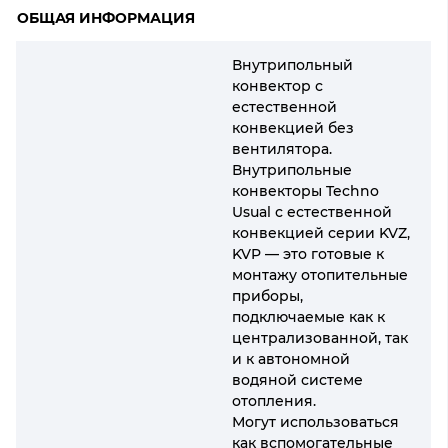
ОБЩАЯ ИНФОРМАЦИЯ
Внутрипольный
конвектор с
естественной
конвекцией без
вентилятора.
Внутрипольные
конвекторы Techno
Usual с естественной
конвекцией серии KVZ,
KVP — это готовые к
монтажу отопительные
приборы,
подключаемые как к
централизованной, так
и к автономной
водяной системе
отопления.
Могут использоваться
как вспомогательные