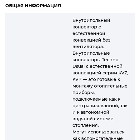
ОБЩАЯ ИНФОРМАЦИЯ
Внутрипольный
конвектор с
естественной
конвекцией без
вентилятора.
Внутрипольные
конвекторы Techno
Usual с естественной
конвекцией серии KVZ,
KVP — это готовые к
монтажу отопительные
приборы,
подключаемые как к
централизованной, так
и к автономной
водяной системе
отопления.
Могут использоваться
как вспомогательные