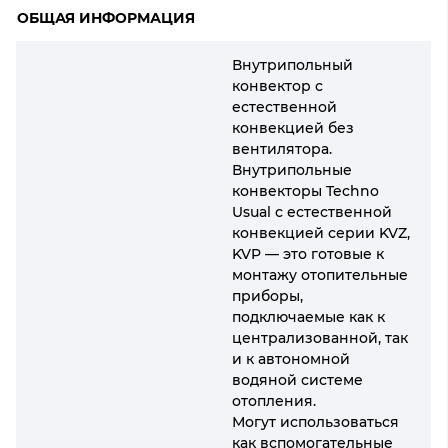
ОБЩАЯ ИНФОРМАЦИЯ
Внутрипольный
конвектор с
естественной
конвекцией без
вентилятора.
Внутрипольные
конвекторы Techno
Usual с естественной
конвекцией серии KVZ,
KVP — это готовые к
монтажу отопительные
приборы,
подключаемые как к
централизованной, так
и к автономной
водяной системе
отопления.
Могут использоваться
как вспомогательные