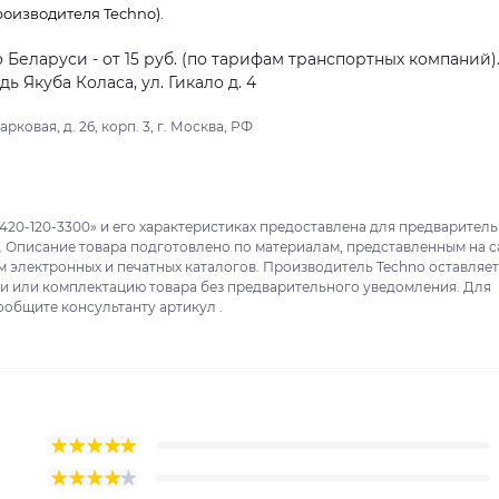
оизводителя Techno).
о Беларуси - от 15 руб. (по тарифам транспортных компаний)
 Якуба Коласа, ул. Гикало д. 4
ковая, д. 26, корп. 3, г. Москва, РФ
420-120-3300» и его характеристиках предоставлена для предварител
. Описание товара подготовлено по материалам, представленным на с
м электронных и печатных каталогов. Производитель Techno оставляет
ки или комплектацию товара без предварительного уведомления. Для
ообщите консультанту артикул .