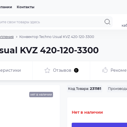
мпании
Контакты
ка
опления
Конвектор Techno Usual KVZ 420-120-3300
ual KVZ 420-120-3300
теристики
Отзывов
Рекоме
0
Производи
Код Товара:
231181
нет в наличии
Нет в наличии