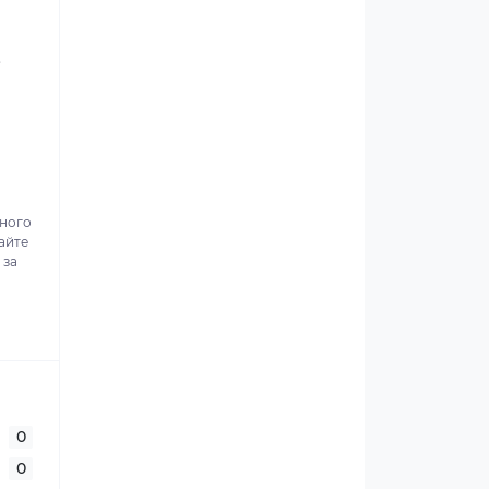
.
ьного
айте
 за
0
0