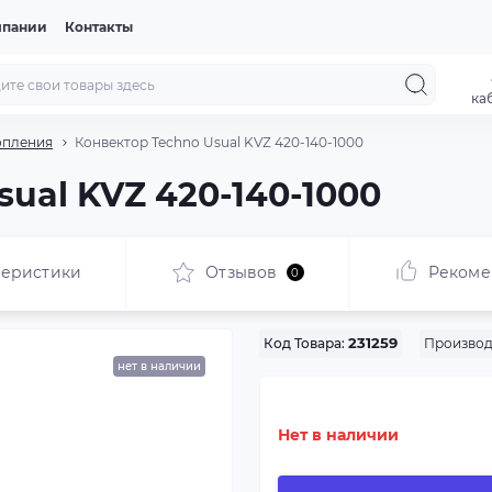
мпании
Контакты
ка
опления
Конвектор Techno Usual KVZ 420-140-1000
ual KVZ 420-140-1000
теристики
Отзывов
Рекоме
0
Производ
Код Товара:
231259
нет в наличии
Нет в наличии