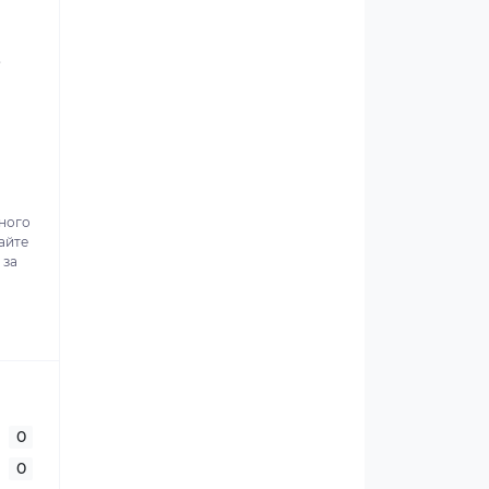
.
ьного
айте
 за
0
0