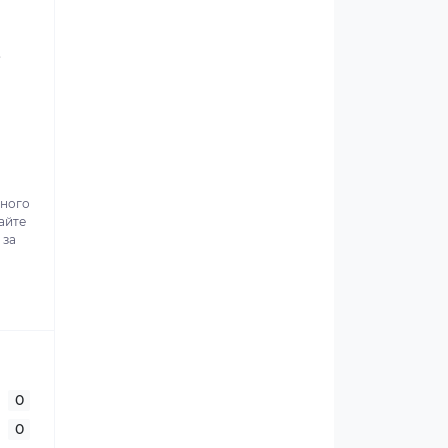
.
ьного
айте
 за
0
0