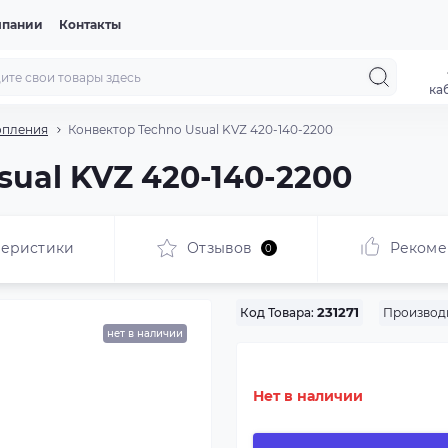
мпании
Контакты
ка
опления
Конвектор Techno Usual KVZ 420-140-2200
sual KVZ 420-140-2200
теристики
Отзывов
Рекоме
0
Производ
Код Товара:
231271
нет в наличии
Нет в наличии