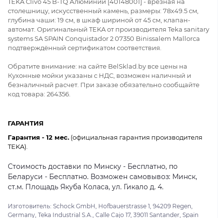
TEKA Clivo 45 B-TQ Алюминий [40148001] - врезная на
столешницу, искусственный камень, размеры: 78x49.5 см,
глубина чаши: 19 см, в шкаф шириной от 45 см, клапан-
автомат. Оригинальный TEKA от производителя Teka sanitary
systems SA SPAIN Conquistador 2 07350 Binissalem Mallorca
подтверждённый сертификатом соответствия.
Обратите внимание: на сайте BelSklad.by все цены на
Кухонные мойки указаны с НДС, возможен наличный и
безналичный расчет. При заказе обязательно сообщайте
код товара: 264356.
ГАРАНТИЯ
Гарантия - 12 мес.
(официальная гарантия производителя
TEKA).
Стоимость доставки по Минску - Бесплатно, по
Беларуси - Бесплатно. Возможен самовывоз: Минск,
ст.м. Площадь Якуба Коласа, ул. Гикало д. 4.
Изготовитель: Schock GmbH, Hofbauerstrasse 1, 94209 Regen,
Germany, Teka Industrial S.A., Calle Cajo 17, 39011 Santander, Spain