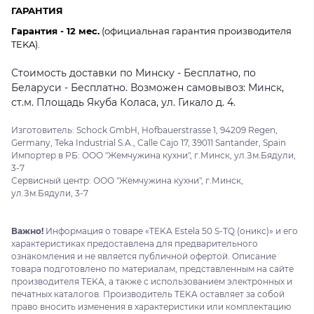
ГАРАНТИЯ
Гарантия - 12 мес.
(официальная гарантия производителя
TEKA).
Стоимость доставки по Минску - Бесплатно, по
Беларуси - Бесплатно. Возможен самовывоз: Минск,
ст.м. Площадь Якуба Коласа, ул. Гикало д. 4.
Изготовитель: Schock GmbH, Hofbauerstrasse 1, 94209 Regen,
Germany, Teka Industrial S.A., Calle Cajo 17, 39011 Santander, Spain
Импортер в РБ: ООО "Жемчужина кухни", г.Минск, ул.Зм.Бядули,
3-7
Сервисный центр: ООО "Жемчужина кухни", г.Минск,
ул.Зм.Бядули, 3-7
Важно!
Информация о товаре «TEKA Estela 50 S-TQ (оникс)» и его
характеристиках предоставлена для предварительного
ознакомления и не является публичной офертой. Описание
товара подготовлено по материалам, представленным на сайте
производителя TEKA, а также с использованием электронных и
печатных каталогов. Производитель TEKA оставляет за собой
право вносить изменения в характеристики или комплектацию