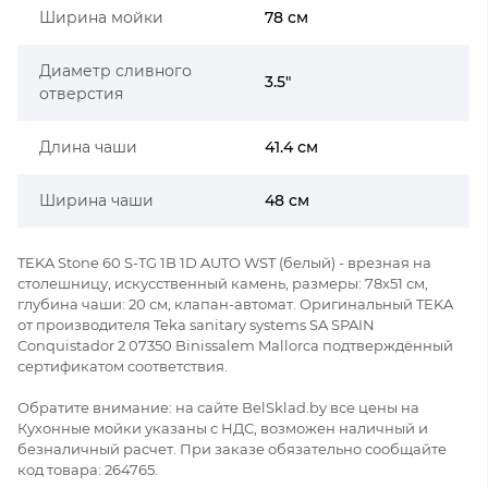
Ширина мойки
78 см
Диаметр сливного
3.5"
отверстия
Длина чаши
41.4 см
Ширина чаши
48 см
TEKA Stone 60 S-TG 1B 1D AUTO WST (белый) - врезная на
столешницу, искусственный камень, размеры: 78x51 см,
глубина чаши: 20 см, клапан-автомат. Оригинальный TEKA
от производителя Teka sanitary systems SA SPAIN
Conquistador 2 07350 Binissalem Mallorca подтверждённый
сертификатом соответствия.
Обратите внимание: на сайте BelSklad.by все цены на
Кухонные мойки указаны с НДС, возможен наличный и
безналичный расчет. При заказе обязательно сообщайте
код товара: 264765.