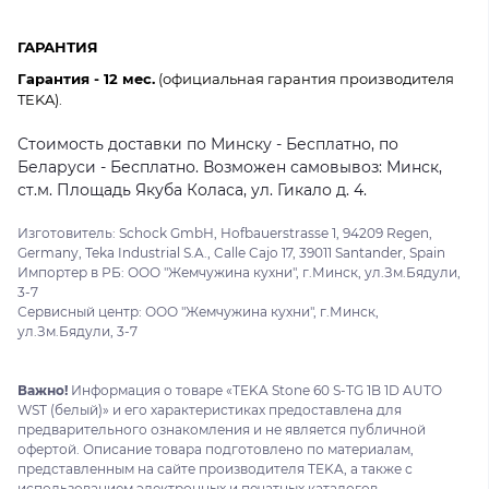
ГАРАНТИЯ
Гарантия - 12 мес.
(официальная гарантия производителя
TEKA).
Стоимость доставки по Минску - Бесплатно, по
Беларуси - Бесплатно. Возможен самовывоз: Минск,
ст.м. Площадь Якуба Коласа, ул. Гикало д. 4.
Изготовитель: Schock GmbH, Hofbauerstrasse 1, 94209 Regen,
Germany, Teka Industrial S.A., Calle Cajo 17, 39011 Santander, Spain
Импортер в РБ: ООО "Жемчужина кухни", г.Минск, ул.Зм.Бядули,
3-7
Сервисный центр: ООО "Жемчужина кухни", г.Минск,
ул.Зм.Бядули, 3-7
Важно!
Информация о товаре «TEKA Stone 60 S-TG 1B 1D AUTO
WST (белый)» и его характеристиках предоставлена для
предварительного ознакомления и не является публичной
офертой. Описание товара подготовлено по материалам,
представленным на сайте производителя TEKA, а также с
использованием электронных и печатных каталогов.