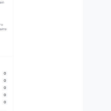
ain
го
айте
0
0
0
0
0