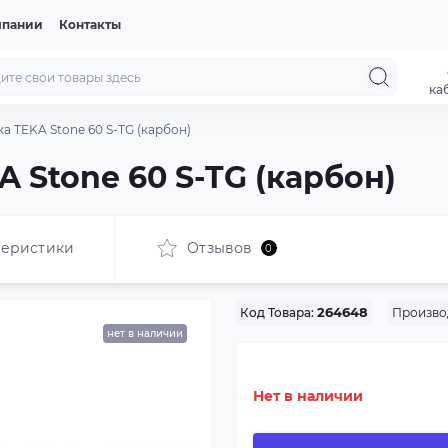
мпании
Контакты
ка
а TEKA Stone 60 S-TG (карбон)
 Stone 60 S-TG (карбон)
теристики
Отзывов
0
Произво
Код Товара:
264648
нет в наличии
Нет в наличии