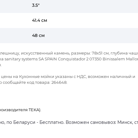
3.5"
41.4 см
48 см
толешницу, искусственный камень, размеры: 78x51 см, глубина чаш
sanitary systems SA SPAIN Conquistador 2 07350 Binissalem Mallo
.
се цены на Кухонные мойки указаны с НДС, возможен наличный и
 сообщайте код товара: 264648.
оизводителя TEKA).
о, по Беларуси - Бесплатно. Возможен самовывоз: Минск, ст