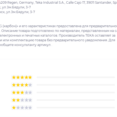
9 Regen, Germany, Teka Industrial S.A., Calle Cajo 17, 39011 Santander, Sp
 ул.Зм.Бядули, 3-7
к, ул.Зм.Бядули, 3-7
G (карбон)» и его характеристиках предоставлена для предварительно
. Описание товара подготовлено по материалам, представленным на с
электронных и печатных каталогов. Производитель TEKA оставляет за
ки или комплектацию товара без предварительного уведомления. Для
ообщите консультанту артикул .