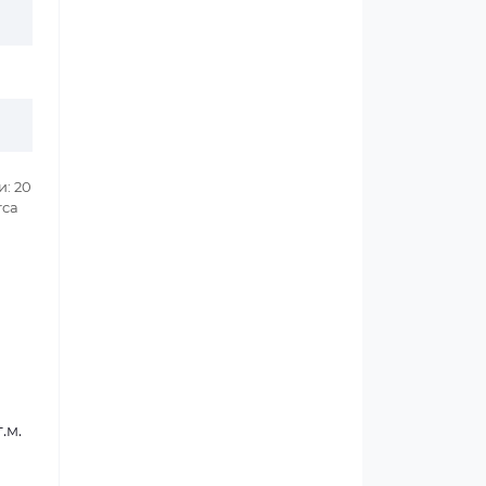
и: 20
rca
.м.