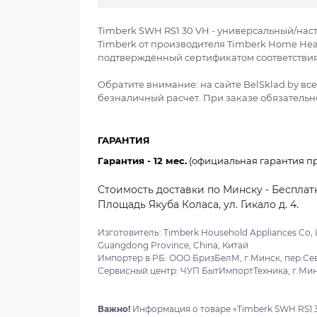
Timberk SWH RS1 30 VH - универсальный/насте
Timberk от производителя Timberk Home Heatin
подтверждённый сертификатом соответствия
Обратите внимание: на сайте BelSklad.by в
безналичный расчет. При заказе обязательно
ГАРАНТИЯ
Гарантия - 12 мес.
(официальная гарантия пр
Стоимость доставки по Минску - Бесплатн
Площадь Якуба Коласа, ул. Гикало д. 4.
Изготовитель: Timberk Household Appliances Co, Lt
Guangdong Province, China, Китай
Импортер в РБ: ООО БризБелМ, г.Минск, пер.Север
Сервисный центр: ЧУП БытИмпортТехника, г.Минс
Важно!
Информация о товаре «Timberk SWH RS1 3