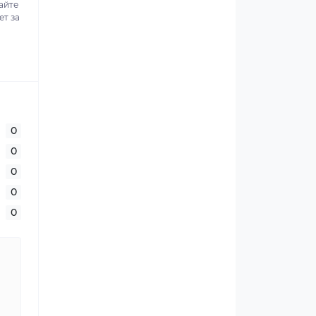
айте
ет за
0
0
0
0
0