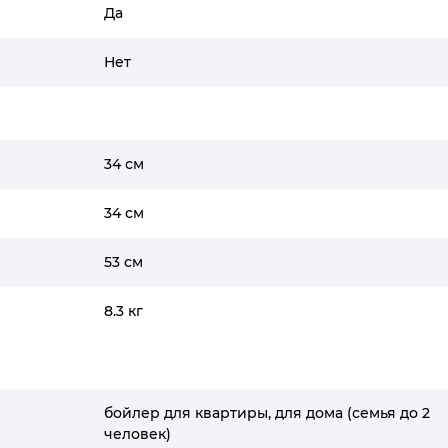
Да
Нет
34 см
34 см
53 см
8.3 кг
бойлер для квартиры, для дома (семья до 2
человек)