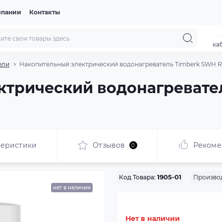
мпании
Контакты
ка
ели
Накопительный электрический водонагреватель Timberk SWH R
ктрический водонагревате
теристики
Отзывов
Рекоме
0
Произво
Код Товара:
1905-01
нет в наличии
Нет в наличии