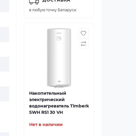
в любую точку Беларуси
Накопительный
электрический
водонагреватель Timberk
SWH RS1 30 VH
Нет в наличии