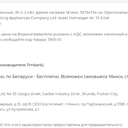
нный, 30 л, 2 кВт, время нагрева 18 мин, 53?34?34 см. Оригиналь
g Appliances Company Ltd. Israel Hamasger str. 10 Eilat.
.
се цены на Водонагреватели указаны с НДС, возможен наличный и
 сообщайте код товара: 1905-01.
оизводителя Timberk).
о, по Беларуси - Бесплатно. Возможен самовывоз: Минск, ст
d, No 35 Gaogui street, Gaobei Industry Zone , Shunde, Foshan City,
ный, д.13, оф.19; ООО Бэстклимат, г.Минск, пр.Партизанский, д.178б, 
к, ул.Куприянова, д.1
0 VH» и его характеристиках предоставлена для предварительного