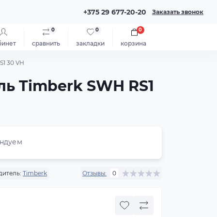
+375 29 677-20-20
Заказать звонок
0
0
0
бинет
сравнить
закладки
корзина
S1 30 VH
ль Timberk SWH RS1
ндуем
дитель:
Timberk
Отзывы:
0