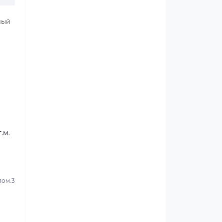
ный
.м.
пом.3