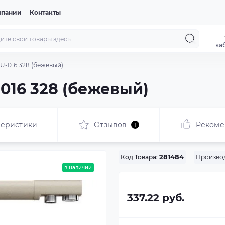
мпании
Контакты
ка
U-016 328 (бежевый)
016 328 (бежевый)
теристики
Отзывов
Рекоме
1
Произво
Код Товара:
281484
в наличии
337.22 руб.