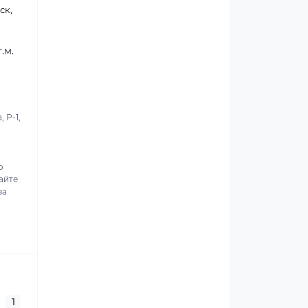
ск,
.м.
 Р-1,
о
айте
за
1