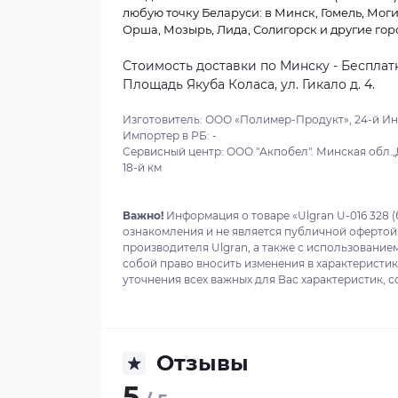
любую точку Беларуси: в Минск, Гомель, Моги
Орша, Мозырь, Лида, Солигорск и другие гор
Стоимость доставки по Минску - Бесплатн
Площадь Якуба Коласа, ул. Гикало д. 4.
Изготовитель: ООО «Полимер-Продукт», 24-й Инж
Импортер в РБ: -
Сервисный центр: ООО "Акпобел". Минская обл.,
18-й км
Важно!
Информация о товаре «Ulgran U-016 328 
ознакомления и не является публичной офертой
производителя Ulgran, а также с использованием
собой право вносить изменения в характеристи
уточнения всех важных для Вас характеристик, с
Отзывы
5