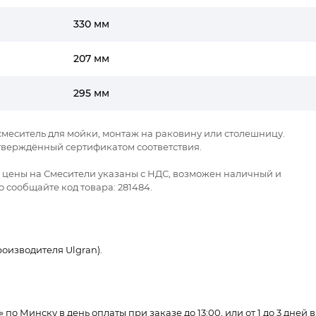
330 мм
207 мм
295 мм
смеситель для мойки, монтаж на раковину или столешницу.
тверждённый сертификатом соответствия.
се цены на Смесители указаны с НДС, возможен наличный и
 сообщайте код товара: 281484.
оизводителя Ulgran).
по Минску в день оплаты при заказе до 13:00, или от 1 до 3 дней в