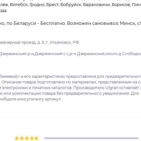
лёв, Витебск, Гродно, Брест, Бобруйск, Барановичи, Борисов, Пин
ода.
о, по Беларуси - Бесплатно. Возможен самовывоз: Минск, ст
енерный проезд, д. 5, г. Ульяновск, РФ
Дзержинский р-н,Дзержинский с с,р-н Дзержинский,около д.Слободка,
(бежевый)» и его характеристиках предоставлена для предварительног
. Описание товара подготовлено по материалам, представленным на с
 электронных и печатных каталогов. Производитель Ulgran оставляет 
ки или комплектацию товара без предварительного уведомления. Для
ообщите консультанту артикул .