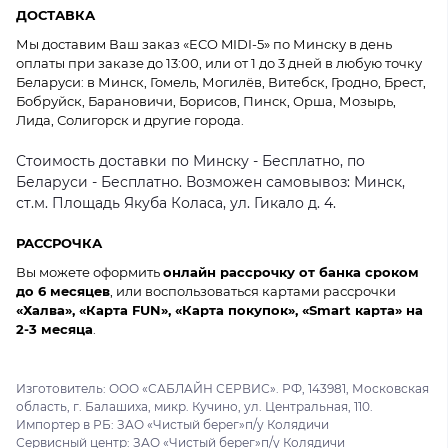
ДОСТАВКА
Мы доставим Ваш заказ «ECO MIDI-5» по Минску в день
оплаты при заказе до 13:00, или от 1 до 3 дней в любую точку
Беларуси: в Минск, Гомель, Могилёв, Витебск, Гродно, Брест,
Бобруйск, Барановичи, Борисов, Пинск, Орша, Мозырь,
Лида, Солигорск и другие города.
Стоимость доставки по Минску - Бесплатно, по
Беларуси - Бесплатно. Возможен самовывоз: Минск,
ст.м. Площадь Якуба Коласа, ул. Гикало д. 4.
РАССРОЧКА
Вы можете оформить
онлайн рассрочку от банка сроком
до 6 месяцев
, или воспользоваться картами рассрочки
«Халва», «Карта FUN», «Карта покупок», «Smart карта» на
2-3 месяца
.
Изготовитель: ООО «САБЛАЙН СЕРВИС». РФ, 143981, Московская
область, г. Балашиха, микр. Кучино, ул. Центральная, 110.
Импортер в РБ: ЗАО «Чистый берег»п/у Колядичи
Сервисный центр: ЗАО «Чистый берег»п/у Колядичи