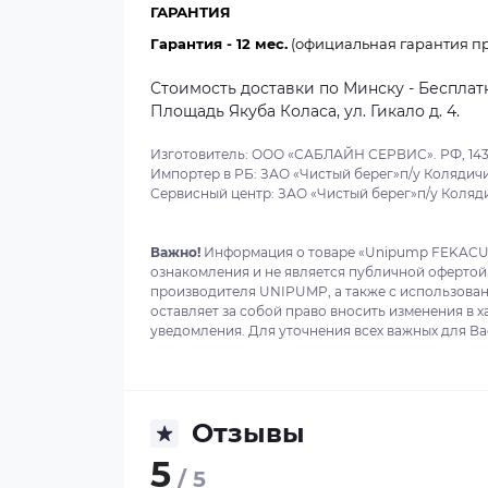
ГАРАНТИЯ
Гарантия - 12 мес.
(официальная гарантия п
Стоимость доставки по Минску - Бесплатн
Площадь Якуба Коласа, ул. Гикало д. 4.
Изготовитель: ООО «САБЛАЙН СЕРВИС». РФ, 143981
Импортер в РБ: ЗАО «Чистый берег»п/у Колядич
Сервисный центр: ЗАО «Чистый берег»п/у Коляд
Важно!
Информация о товаре «Unipump FEKACUT 
ознакомления и не является публичной офертой
производителя UNIPUMP, а также с использова
оставляет за собой право вносить изменения в 
уведомления. Для уточнения всех важных для Вас
Отзывы
5
/ 5