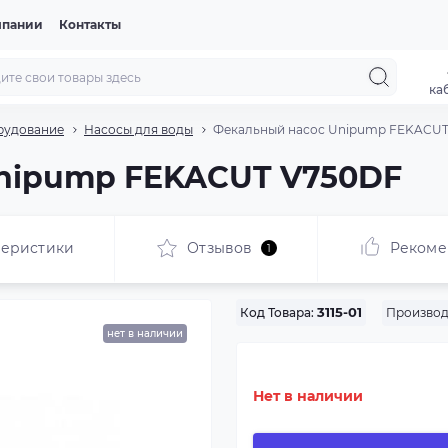
мпании
Контакты
ка
рудование
Насосы для воды
Фекальный насос Unipump FEKACUT
nipump FEKACUT V750DF
теристики
Отзывов
Рекоме
1
Производ
Код Товара:
3115-01
нет в наличии
Нет в наличии