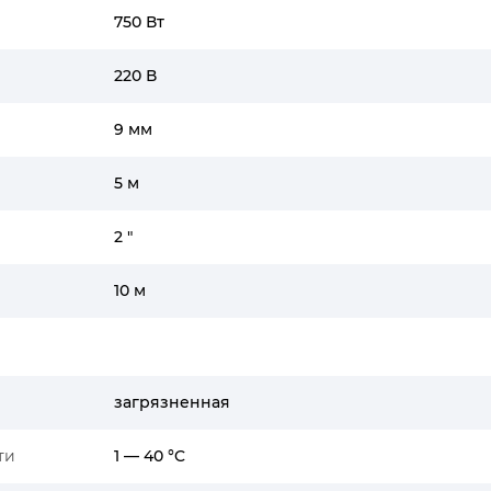
750 Вт
220 В
9 мм
5 м
2 "
10 м
загрязненная
ти
1 — 40 °C