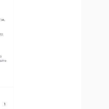
.м.
10.
о
айте
1