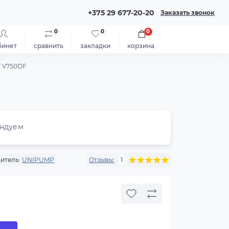
+375 29 677-20-20
Заказать звонок
0
0
0
бинет
сравнить
закладки
корзина
 V750DF
ндуем
итель:
UNIPUMP
Отзывы:
1