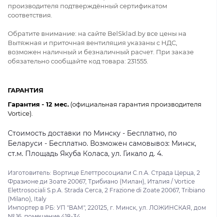
производителя подтверждённый сертификатом
соответствия.
Обратите внимание: на сайте BelSklad.by все цены на
Вытяжная и приточная вентиляция указаны с НДС,
возможен наличный и безналичный расчет. При заказе
обязательно сообщайте код товара: 231555.
ГАРАНТИЯ
Гарантия - 12 мес.
(официальная гарантия производителя
Vortice).
Стоимость доставки по Минску - Бесплатно, по
Беларуси - Бесплатно. Возможен самовывоз: Минск,
ст.м. Площадь Якуба Коласа, ул. Гикало д. 4.
Изготовитель: Вортице Елеттросоциали С.п.А. Страда Церца, 2
Фразионе ди Зоате 20067, Трибиано (Милан), Италия / Vortice
Elettrosociali S.p.A. Strada Cerca, 2 Frazione di Zoate 20067, Tribiano
(Milano), Italy
Импортер в РБ: УП "ВАМ", 220125, г. Минск, ул. ЛОЖИНСКАЯ, дом
№ 16, помещение 418-34