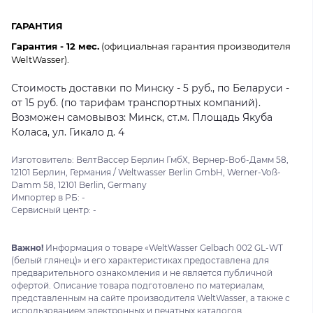
ГАРАНТИЯ
Гарантия - 12 мес.
(официальная гарантия производителя
WeltWasser).
Стоимость доставки по Минску - 5 руб., по Беларуси -
от 15 руб. (по тарифам транспортных компаний).
Возможен самовывоз: Минск, ст.м. Площадь Якуба
Коласа, ул. Гикало д. 4
Изготовитель: ВелтВассер Берлин ГмбХ, Вернер-Воб-Дамм 58,
12101 Берлин, Германия / Weltwasser Berlin GmbH, Werner-Voß-
Damm 58, 12101 Berlin, Germany
Импортер в РБ: -
Сервисный центр: -
Важно!
Информация о товаре «WeltWasser Gelbach 002 GL-WT
(белый глянец)» и его характеристиках предоставлена для
предварительного ознакомления и не является публичной
офертой. Описание товара подготовлено по материалам,
представленным на сайте производителя WeltWasser, а также с
использованием электронных и печатных каталогов.