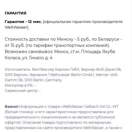
ГАРАНТИЯ
Гарантия - 12 мес.
(официальная гарантия производителя
WeltWasser).
Стоимость доставки по Минску - 5 руб., по Беларуси -
от 15 руб. (по тарифам транспортных компаний).
Возможен самовывоз: Минск, ст.м. Площадь Якуба
Коласа, ул. Гикало д. 4
Изготовитель: ВелтВассер Берлин ГмбХ, Вернер-Воб-Дамм 58,
12101 Берлин, Германия / Weltwasser Berlin GmbH, Werner-Voß-
Damm 58, 12101 Berlin, Germany
Импортер в РБ: -
Сервисный центр: -
Важно!
Информация о товаре «WeltWasser Gelbach 041 GL-WT
(белый глянец)» и его характеристиках предоставлена для
предварительного ознакомления и не является публичной
офертой. Описание товара подготовлено по материалам,
представленным на сайте производителя WeltWasser, а также с