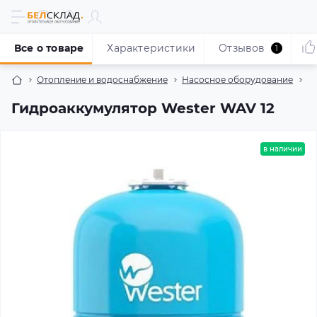
Все о товаре
Характеристики
Отзывов
1
Отопление и водоснабжение
Насосное оборудование
Г
Гидроаккумулятор Wester WAV 12
в наличии