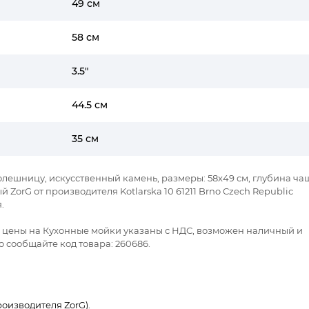
49 см
58 см
3.5"
44.5 см
35 см
столешницу, искусственный камень, размеры: 58x49 см, глубина ча
 ZorG от производителя Kotlarska 10 61211 Brno Czech Republic
.
се цены на Кухонные мойки указаны с НДС, возможен наличный и
 сообщайте код товара: 260686.
оизводителя ZorG).