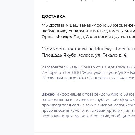
ДОСТАВКА
Мы доставим Ваш заказ «Apollo 58 (серый жемч
любую точку Беларуси: в Минск, Гомель, Моги
Орша, Мозырь, Лида, Солигорск и другие гор
Стоимость доставки по Минску - Бесплатн
Площадь Якуба Коласа, ул. Гикало д. 4.
Изготовитель: ZORG SANITARY a.s. Kotlarska 10, 62
Импортер в РБ: ООО "Жемчужина кухни"ул.Зм.Бяд
Сервисный центр: ООО «СантехБел» 220124, г.Минс
Важно!
Информация о товаре «ZorG Apollo 58 (с
ознакомления и не является публичной офертой
производителя ZorG, а также с использованием 
право вносить изменения в характеристики или
всех важных для Вас характеристик, сообщите ко