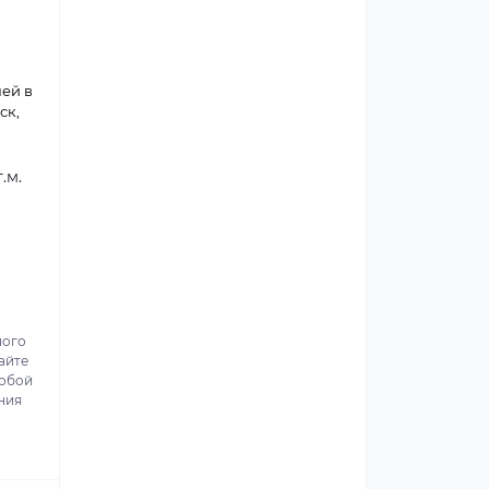
ней в
ск,
.м.
ного
айте
собой
ния