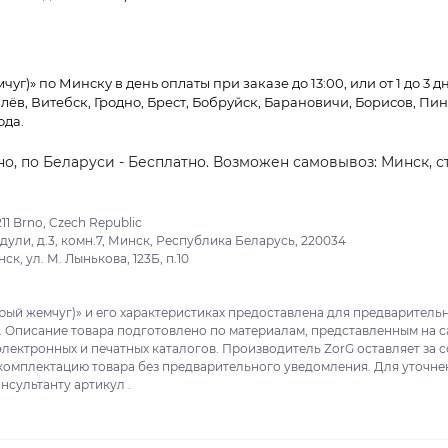
уг)» по Минску в день оплаты при заказе до 13:00, или от 1 до 3 д
лёв, Витебск, Гродно, Брест, Бобруйск, Барановичи, Борисов, Пин
ода.
о, по Беларуси - Бесплатно. Возможен самовывоз: Минск, ст
11 Brno, Czech Republic
ули, д.3, комн.7, Минск, Республика Беларусь, 220034
к, ул. М. Лынькова, 123Б, п.10
ерый жемчуг)» и его характеристиках предоставлена для предваритель
. Описание товара подготовлено по материалам, представленным на с
электронных и печатных каталогов. Производитель ZorG оставляет за 
 комплектацию товара без предварительного уведомления. Для уточне
нсультанту артикул .