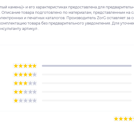
елый камень)» и его характеристиках предоставлена для предваритель
. Описание товара подготовлено по материалам, представленным на с
электронных и печатных каталогов. Производитель ZorG оставляет за 
 комплектацию товара без предварительного уведомления. Для уточне
нсультанту артикул .