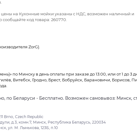
.
се цены на Кухонные мойки указаны с НДС, возможен наличный и
 сообщайте код товара: 260770.
оизводителя ZorG).
нь)» по Минску в день оплаты при заказе до 13:00, или от 1 до 3 
гилёв, Витебск, Гродно, Брест, Бобруйск, Барановичи, Борисов, П
ода.
о, по Беларуси - Бесплатно. Возможен самовывоз: Минск, ст
11 Brno, Czech Republic
ули, д.3, комн.7, Минск, Республика Беларусь, 220034
к, ул. М. Лынькова, 123Б, п.10