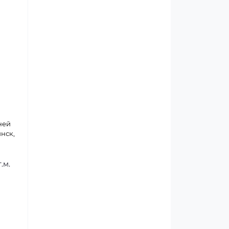
дней
инск,
.м.