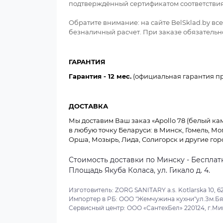
подтверждённый сертификатом соответствия
Обратите внимание: на сайте BelSklad.by в
безналичный расчет. При заказе обязательно
ГАРАНТИЯ
Гарантия - 12 мес.
(официальная гарантия пр
ДОСТАВКА
Мы доставим Ваш заказ «Apollo 78 (белый каме
в любую точку Беларуси: в Минск, Гомель, Мо
Орша, Мозырь, Лида, Солигорск и другие гор
Стоимость доставки по Минску - Бесплатн
Площадь Якуба Коласа, ул. Гикало д. 4.
Изготовитель: ZORG SANITARY a.s. Kotlarska 10, 62
Импортер в РБ: ООО "Жемчужина кухни"ул.Зм.Бяд
Сервисный центр: ООО «СантехБел» 220124, г.Минс