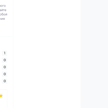
ного
айте
собой
ния
1
0
0
0
0