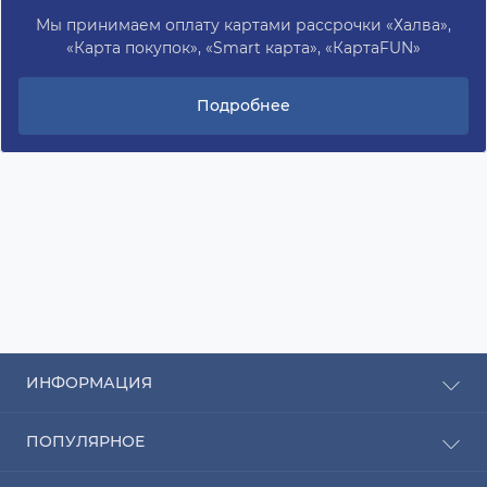
Мы принимаем оплату картами рассрочки «Халва»,
«Карта покупок», «Smart карта», «КартаFUN»
Подробнее
ИНФОРМАЦИЯ
Рассрочка
ПОПУЛЯРНОЕ
Оплата
Доставка
Радиаторы отопления