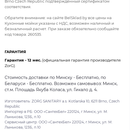
Brno Czech Republic подтверждённый сертификатом
соответствия.
Обратите внимание: на сайте BelSklad.by все цены на
Кухонные мойки указаны с НДС, возможен наличный и
безналичный расчет. При заказе обязательно сообщайте
код товара: 260535.
ГАРАНТИЯ
Гарантия - 12 мес.
(официальная гарантия производителя
ZorG).
Стоимость доставки по Минску - Бесплатно, по
Беларуси - Бесплатно. Возможен самовывоз: Минск,
ст.м. Площадь Якуба Коласа, ул. Гикало д. 4.
Изготовитель: ZORG SANITARY a.s. Kotlarska 10, 6211 Brno, Czech
Republic
Импортер в РБ: ООО «СантехБел» 220124, г.Минск, ул. М.
Лынькова, 123Б, п.10
Сервисный центр: ООО «СантехБел» 220124, г.Минск, ул. М.
Лынькова, 123Б, п.10