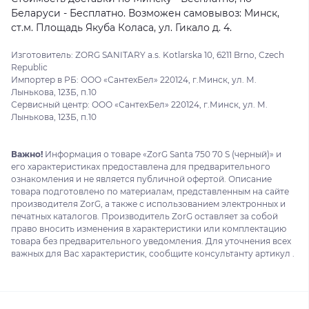
Беларуси - Бесплатно. Возможен самовывоз: Минск,
ст.м. Площадь Якуба Коласа, ул. Гикало д. 4.
Изготовитель: ZORG SANITARY a.s. Kotlarska 10, 6211 Brno, Czech
Republic
Импортер в РБ: ООО «СантехБел» 220124, г.Минск, ул. М.
Лынькова, 123Б, п.10
Сервисный центр: ООО «СантехБел» 220124, г.Минск, ул. М.
Лынькова, 123Б, п.10
Важно!
Информация о товаре «ZorG Santa 750 70 S (черный)» и
его характеристиках предоставлена для предварительного
ознакомления и не является публичной офертой. Описание
товара подготовлено по материалам, представленным на сайте
производителя ZorG, а также с использованием электронных и
печатных каталогов. Производитель ZorG оставляет за собой
право вносить изменения в характеристики или комплектацию
товара без предварительного уведомления. Для уточнения всех
важных для Вас характеристик, сообщите консультанту артикул .