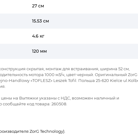
27 см
15.53 см
4.6 кг
120 мм
- конструкция скрытая, монтаж для встраивания, ширина 52 см,
дительность мотора 1000 м3/ч, цвет черный. Оригинальный ZorG
no-Handlowy «TOFLESZ» Leszek Tofil. Польша 25-620 Kielce ul.Kolb
ия.
се цены на Вытяжки указаны с НДС, возможен наличный и
 сообщайте код товара: 260508.
оизводителя ZorG Technology).