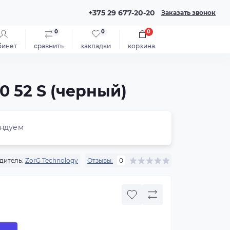
+375 29 677-20-20
Заказать звонок
0
0
0
бинет
сравнить
закладки
корзина
0 52 S (черный)
ндуем
дитель:
ZorG Technology
Отзывы:
0