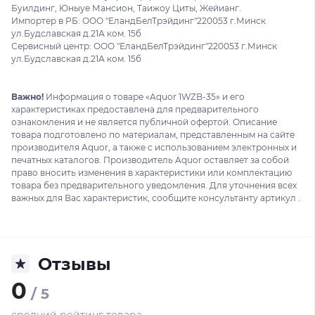
Буилдинг, Юныуе Мансион, Таижоу Циты, Жейианг.
Импортер в РБ: ООО "ЕландБелТрэйдинг"220053 г.Минск
ул.Будславская д.21А ком. 15б
Сервисный центр: ООО "ЕландБелТрэйдинг"220053 г.Минск
ул.Будславская д.21А ком. 15б
Важно!
Информация о товаре «Aquor 1WZB-35» и его
характеристиках предоставлена для предварительного
ознакомления и не является публичной офертой. Описание
товара подготовлено по материалам, представленным на сайте
производителя Aquor, а также с использованием электронных и
печатных каталогов. Производитель Aquor оставляет за собой
право вносить изменения в характеристики или комплектацию
товара без предварительного уведомления. Для уточнения всех
важных для Вас характеристик, сообщите консультанту артикул .
Отзывы
0
/ 5
средний рейтинг товара