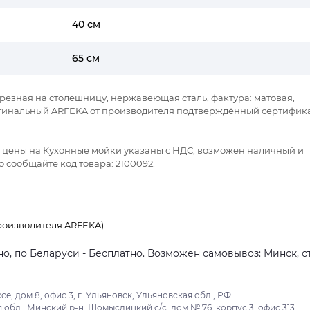
40 см
65 см
езная на столешницу, нержавеющая сталь, фактура: матовая,
ригинальный ARFEKA от производителя подтверждённый сертифик
се цены на Кухонные мойки указаны с НДС, возможен наличный и
 сообщайте код товара: 2100092.
оизводителя ARFEKA).
о, по Беларуси - Бесплатно. Возможен самовывоз: Минск, ст
 дом 8, офис 3, г. Ульяновск, Ульяновская обл., РФ
обл., Минский р-н, Щомыслицкий с/с, дом № 76, корпус 3, офис 313