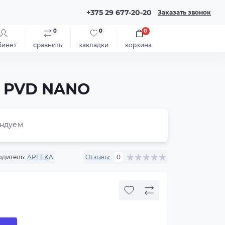
+375 29 677-20-20
Заказать звонок
0
0
0
бинет
сравнить
закладки
корзина
K PVD NANO
ндуем
дитель:
ARFEKA
Отзывы:
0