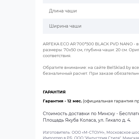
Длина чаши
Ширина чаши
ARFEKA ECO AR 700*500 BLACK PVD NANO - вр
размеры: 70x50 см, глубина чаши: 20 см. О
соответствия.
Обратите внимание: на сайте BelSklad.by в
безналичный расчет. При заказе обязательно
ГАРАНТИЯ
Гарантия - 12 мес.
(официальная гарантия пр
Стоимость доставки по Минску - Бесплатн
Площадь Якуба Коласа, ул. Гикало д. 4.
Изготовитель: ООО «М-СТОУН», Московское шоссе,
Импортер в РБ: ООО "Индустрия Стиля", Минская 