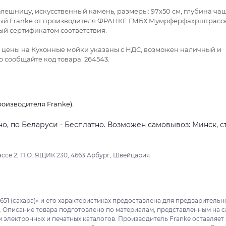
столешницу, искусственный камень, размеры: 97x50 см, глубина ча
ьный Franke от производителя ФРАНКЕ ГМБХ Мумрферфахрштрас
ый сертификатом соответствия.
се цены на Кухонные мойки указаны с НДС, возможен наличный и
 сообщайте код товара: 264543.
оизводителя Franke).
о, по Беларуси - Бесплатно. Возможен самовывоз: Минск, ст
ссе 2, П.О. ЯЩИК 230, 4663 Арбург, Швейцария
51 (сахара)» и его характеристиках предоставлена для предварительн
. Описание товара подготовлено по материалам, представленным на с
м электронных и печатных каталогов. Производитель Franke оставляет 