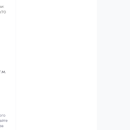
ши:
се70
.м.
ого
айте
за