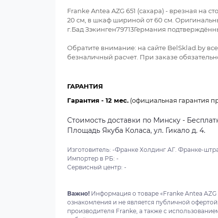
Franke Antea AZG 651 (сахара) - врезная на 
20 см, в шкаф шириной от 60 см. Оригинал
г.Бад Зэкинген79713Германия подтверждённ
Обратите внимание: на сайте BelSklad.by в
безналичный расчет. При заказе обязательно
ГАРАНТИЯ
Гарантия - 12 мес.
(официальная гарантия пр
Стоимость доставки по Минску - Бесплатн
Площадь Якуба Коласа, ул. Гикало д. 4.
Изготовитель: -Франке Холдинг АГ. Франке-штра
Импортер в РБ: -
Сервисный центр: -
Важно!
Информация о товаре «Franke Antea AZG 6
ознакомления и не является публичной офертой
производителя Franke, а также с использование