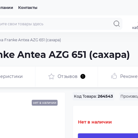
мпании
Контакты
ка
а Franke Antea AZG 651 (сахара)
ke Antea AZG 651 (сахара)
теристики
Отзывов
Рекоме
1
Произво
Код Товара:
264543
нет в наличии
Нет в наличии