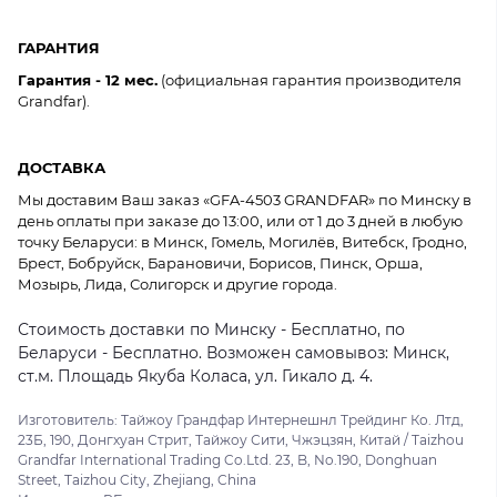
ГАРАНТИЯ
Гарантия - 12 мес.
(официальная гарантия производителя
Grandfar).
ДОСТАВКА
Мы доставим Ваш заказ «GFA-4503 GRANDFAR» по Минску в
день оплаты при заказе до 13:00, или от 1 до 3 дней в любую
точку Беларуси: в Минск, Гомель, Могилёв, Витебск, Гродно,
Брест, Бобруйск, Барановичи, Борисов, Пинск, Орша,
Мозырь, Лида, Солигорск и другие города.
Стоимость доставки по Минску - Бесплатно, по
Беларуси - Бесплатно. Возможен самовывоз: Минск,
ст.м. Площадь Якуба Коласа, ул. Гикало д. 4.
Изготовитель: Тайжоу Грандфар Интернешнл Трейдинг Ко. Лтд,
23Б, 190, Донгхуан Стрит, Тайжоу Сити, Чжэцзян, Китай / Taizhou
Grandfar International Trading Co.Ltd. 23, B, No.190, Donghuan
Street, Taizhou City, Zhejiang, China