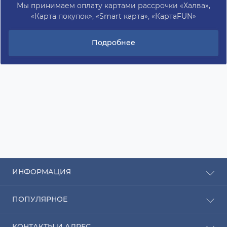
Мы принимаем оплату картами рассрочки «Халва»,
«Карта покупок», «Smart карта», «КартаFUN»
Подробнее
ИНФОРМАЦИЯ
Рассрочка
ПОПУЛЯРНОЕ
Оплата
Доставка
Радиаторы отопления
КОНТАКТЫ И АДРЕС