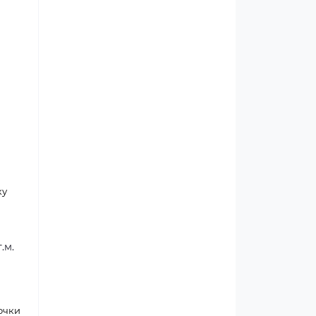
ку
.м.
очки