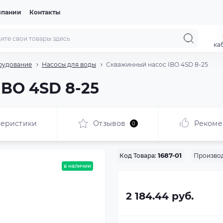
мпании
Контакты
ка
рудование
Насосы для воды
Скважинный насос IBO 4SD 8-25
BO 4SD 8-25
теристики
Отзывов
Рекоме
0
Производ
Код Товара:
1687-01
в наличии
2 184.44 руб.