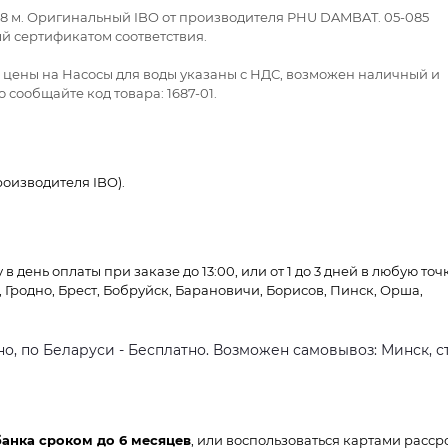
 168 м. Оригинальный IBO от производителя PHU DAMBAT. 05-085
й сертификатом соответствия.
е цены на Насосы для воды указаны с НДС, возможен наличный и
 сообщайте код товара: 1687-01.
оизводителя IBO).
 день оплаты при заказе до 13:00, или от 1 до 3 дней в любую точ
, Гродно, Брест, Бобруйск, Барановичи, Борисов, Пинск, Орша,
о, по Беларуси - Бесплатно. Возможен самовывоз: Минск, ст
банка сроком до 6 месяцев
, или воспользоваться картами расср