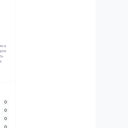
ия и
теля
ть
х
0
0
0
0