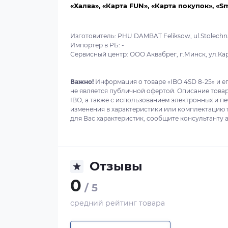
«Халва», «Карта FUN», «Карта покупок», «S
Изготовитель: PHU DAMBAT Feliksow, ul.Stolech
Импортер в РБ: -
Сервисный центр: ООО Аквабрег, г.Минск, ул.Карва
Важно!
Информация о товаре «IBO 4SD 8-25» и е
не является публичной офертой. Описание това
IBO, а также с использованием электронных и п
изменения в характеристики или комплектацию 
для Вас характеристик, сообщите консультанту а
Отзывы
0
/ 5
средний рейтинг товара