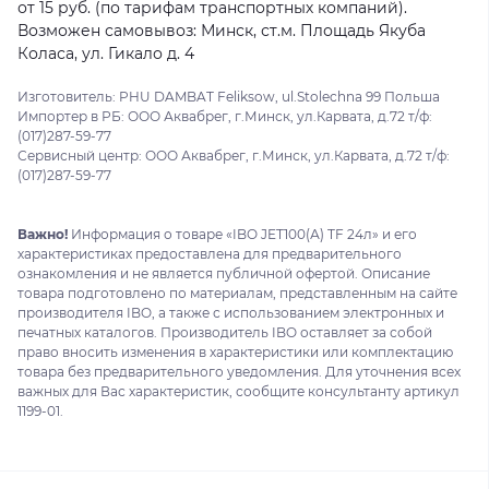
от 15 руб. (по тарифам транспортных компаний).
Возможен самовывоз: Минск, ст.м. Площадь Якуба
Коласа, ул. Гикало д. 4
Изготовитель: PHU DAMBAT Feliksow, ul.Stolechna 99 Польша
Импортер в РБ: ООО Аквабрег, г.Минск, ул.Карвата, д.72 т/ф:
(017)287-59-77
Сервисный центр: ООО Аквабрег, г.Минск, ул.Карвата, д.72 т/ф:
(017)287-59-77
Важно!
Информация о товаре «IBO JET100(А) TF 24л» и его
характеристиках предоставлена для предварительного
ознакомления и не является публичной офертой. Описание
товара подготовлено по материалам, представленным на сайте
производителя IBO, а также с использованием электронных и
печатных каталогов. Производитель IBO оставляет за собой
право вносить изменения в характеристики или комплектацию
товара без предварительного уведомления. Для уточнения всех
важных для Вас характеристик, сообщите консультанту артикул
1199-01.