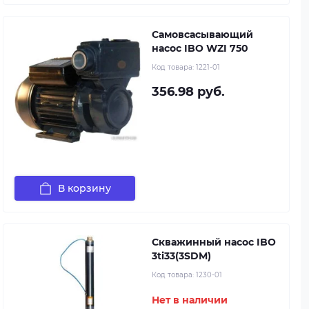
Самовсасывающий
насос IBO WZI 750
Код товара:
1221-01
356.98 руб.
В корзину
Скважинный насос IBO
3ti33(3SDM)
Код товара:
1230-01
Нет в наличии