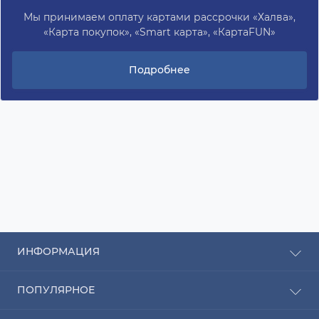
Мы принимаем оплату картами рассрочки «Халва»,
«Карта покупок», «Smart карта», «КартаFUN»
Подробнее
ИНФОРМАЦИЯ
Рассрочка
ПОПУЛЯРНОЕ
Оплата
Доставка
Радиаторы отопления