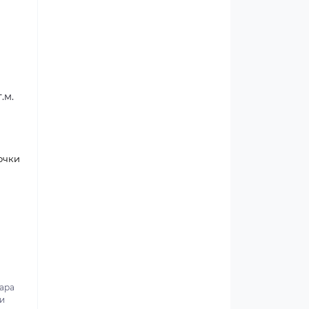
.м.
очки
вара
 и