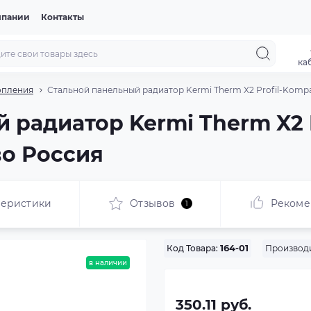
мпании
Контакты
ка
опления
Стальной панельный радиатор Kermi Therm X2 Profil-Kompak
 радиатор Kermi Therm X2 
во Россия
теристики
Отзывов
Рекоме
1
Производи
Код Товара:
164-01
в наличии
350.11 руб.