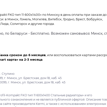
akt FKO тип 11 600x1400» по Минску в день оплаты при заказе до
уси: в Минск, Гомель, Могилёв, Витебск, Гродно, Брест, Бобруйск,
Лида, Солигорск и другие города.
о, по Беларуси - Бесплатно. Возможен самовывоз: Минск, ст
банка сроком до 6 месяцев
, или воспользоваться картами расср
mart карта» на 2-3 месяца
.
. Ступино
 г. Минск, ул. Брестская, дом 18, каб. 45
9, г. Минск, ул. Брестская, дом 18, каб. 45
ofil-Kompakt FKO тип 11 600x1400 Стальные радиаторы» и его
льного ознакомления и не является публичной офертой. Описание то
а сайте производителя Kermi, а также с использованием электронных