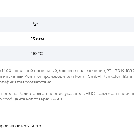
1/2"
13 атм
110 °C
x1400 - стальной панельный, боковое подключение, ?Т = 70 K: 1884
Оригинальный Kermi от производителя Kermi GmbH. Pankofen-Bahnh
ртификатом соответствия.
се цены на Радиаторы отопления указаны с НДС, возможен наличн
 сообщайте код товара: 164-01.
роизводителя Kermi).