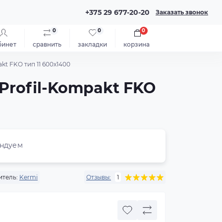
+375 29 677-20-20
Заказать звонок
0
0
0
бинет
сравнить
закладки
корзина
t FKO тип 11 600x1400
Profil-Kompakt FKO
ндуем
тель:
Kermi
Отзывы:
1