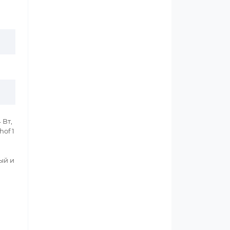
 Вт,
of 1
ый и