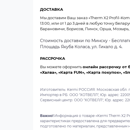
ДОСТАВКА
Мы доставим Ваш заказ «Therm X2 Profil-Komp
13:00, или от 1 до 3 дней в любую точку Белар
Барановичи, Борисов, Пинск, Орша, Мозырь, 
Стоимость доставки по Минску - Бесплатн
Площадь Якуба Коласа, ул. Гикало д. 4.
РАССРОЧКА
Вы можете оформить
онлайн рассрочку от 
«Халва», «Карта FUN», «Карта покупок», «S
Изготовитель: Kermi РОССИЯ. Московская обл. г
Импортер в РБ: ООО "ХОТВЕЛЛ", Юр. адрес: 220099,
Сервисный центр: ООО "ХОТВЕЛЛ", Юр. адрес: 22009
Важно!
Информация о товаре «Kermi Therm X2 Pr
характеристиках предоставлена для предварите
подготовлено по материалам, представленным н