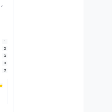
те
1
0
0
0
0