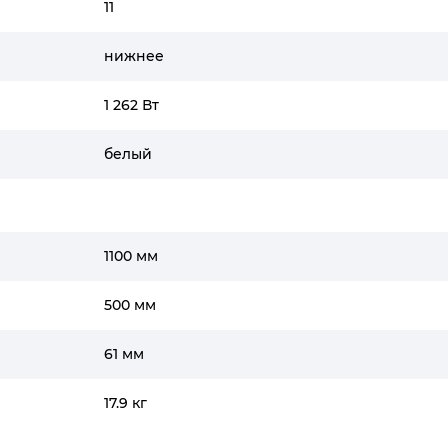
11
нижнее
1 262 Вт
белый
1100 мм
500 мм
61 мм
17.9 кг