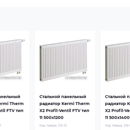
анельный
Стальной панельный
Стальной 
ermi Therm
радиатор Kermi Therm
радиатор 
ntil FTV тип
X2 Profil-Ventil FTV тип
X2 Profil-V
11 500x1200
11 500x1400
1
Код товара:
215-01
Код товара:
216-