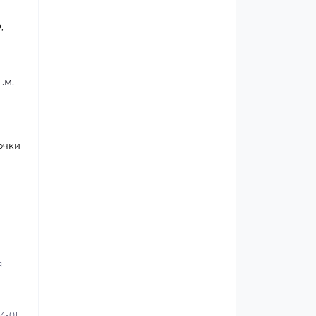
,
.м.
очки
я
4-01.