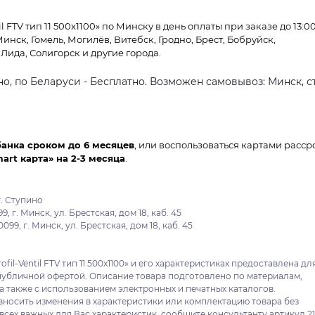
 FTV тип 11 500x1100» по Минску в день оплаты при заказе до 13:00
Минск, Гомель, Могилёв, Витебск, Гродно, Брест, Бобруйск,
Лида, Солигорск и другие города.
о, по Беларуси - Бесплатно. Возможен самовывоз: Минск, ст
банка сроком до 6 месяцев
, или воспользоваться картами расср
mart карта» на 2-3 месяца
.
. Ступино
 г. Минск, ул. Брестская, дом 18, каб. 45
9, г. Минск, ул. Брестская, дом 18, каб. 45
il-Ventil FTV тип 11 500x1100» и его характеристиках предоставлена дл
публичной офертой. Описание товара подготовлено по материалам,
а также с использованием электронных и печатных каталогов.
вносить изменения в характеристики или комплектацию товара без
сех важных для Вас характеристик, сообщите консультанту артикул 21