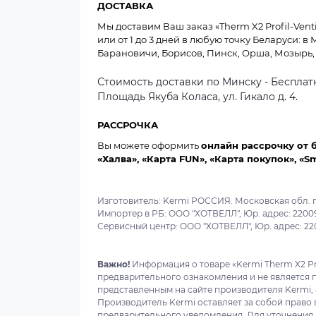
ДОСТАВКА
Мы доставим Ваш заказ «Therm X2 Profil-Ventil
или от 1 до 3 дней в любую точку Беларуси: в 
Барановичи, Борисов, Пинск, Орша, Мозырь, 
Стоимость доставки по Минску - Бесплатн
Площадь Якуба Коласа, ул. Гикало д. 4.
РАССРОЧКА
Вы можете оформить
онлайн рассрочку от 
«Халва», «Карта FUN», «Карта покупок», «S
Изготовитель: Kermi РОССИЯ. Московская обл. г
Импортер в РБ: ООО "ХОТВЕЛЛ", Юр. адрес: 220099,
Сервисный центр: ООО "ХОТВЕЛЛ", Юр. адрес: 22009
Важно!
Информация о товаре «Kermi Therm X2 Prof
предварительного ознакомления и не является 
представленным на сайте производителя Kermi, 
Производитель Kermi оставляет за собой право 
предварительного уведомления. Для уточнения в