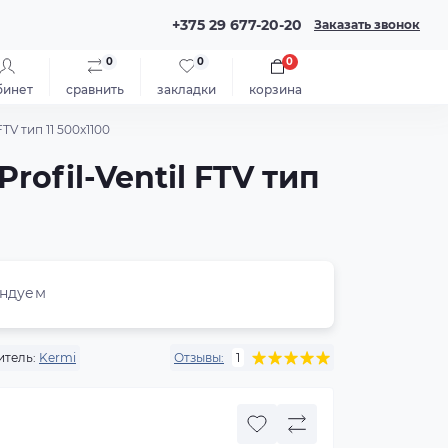
+375 29 677-20-20
Заказать звонок
0
0
0
бинет
сравнить
закладки
корзина
TV тип 11 500x1100
ofil-Ventil FTV тип
ндуем
тель:
Kermi
Отзывы:
1