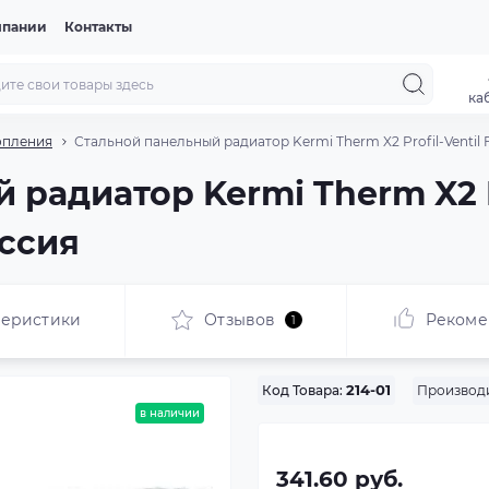
мпании
Контакты
ка
опления
Стальной панельный радиатор Kermi Therm X2 Profil-Ventil F
радиатор Kermi Therm X2 Pr
оссия
теристики
Отзывов
Рекоме
1
Производи
Код Товара:
214-01
в наличии
341.60 руб.