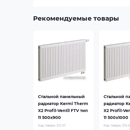
Рекомендуемые товары
Стальной панельный
Стальной п
радиатор Kermi Therm
радиатор K
X2 Profil-Ventil FTV тип
X2 Profil-Ve
11 500x900
11 500x1000
Код товара:
212-01
Код товара:
213-0