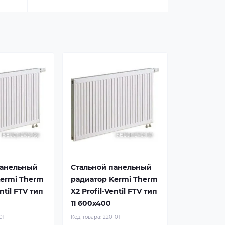
панельный
Стальной панельный
Kermi Therm
радиатор Kermi Therm
entil FTV тип
X2 Profil-Ventil FTV тип
11 600x400
01
Код товара:
220-01