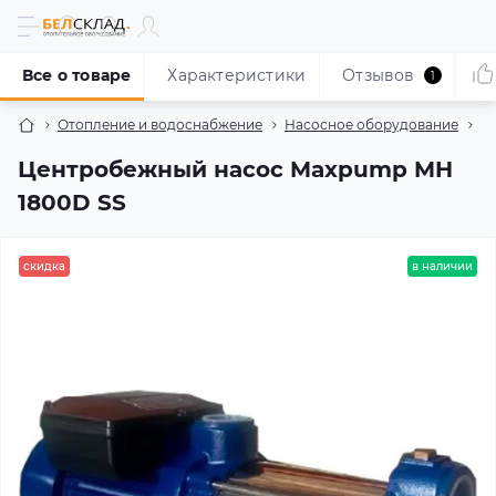
Все о товаре
Характеристики
Отзывов
1
Отопление и водоснабжение
Насосное оборудование
Н
Центробежный насос Maxpump MH
1800D SS
скидка
в наличии