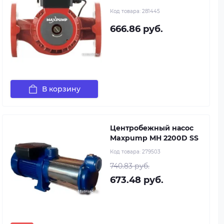
Код товара:
281445
666.86 руб.
В корзину
Центробежный насос
Maxpump MH 2200D SS
Код товара:
279503
740.83 руб.
673.48 руб.