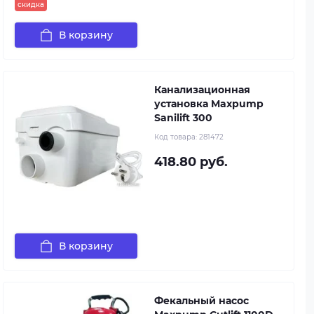
скидка
В корзину
Канализационная
установка Maxpump
Sanilift 300
Код товара:
281472
418.80 руб.
В корзину
Фекальный насос