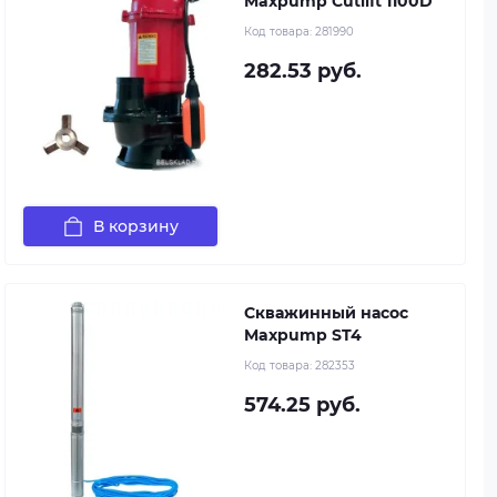
Maxpump Cutlift 1100D
Код товара:
281990
282.53 руб.
В корзину
Скважинный насос
Maxpump ST4
Код товара:
282353
574.25 руб.