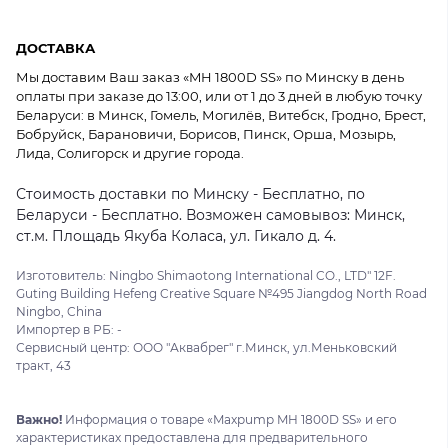
ДОСТАВКА
Мы доставим Ваш заказ «MH 1800D SS» по Минску в день
оплаты при заказе до 13:00, или от 1 до 3 дней в любую точку
Беларуси: в Минск, Гомель, Могилёв, Витебск, Гродно, Брест,
Бобруйск, Барановичи, Борисов, Пинск, Орша, Мозырь,
Лида, Солигорск и другие города.
Стоимость доставки по Минску - Бесплатно, по
Беларуси - Бесплатно. Возможен самовывоз: Минск,
ст.м. Площадь Якуба Коласа, ул. Гикало д. 4.
Изготовитель: Ningbo Shimaotong International CO., LTD" 12F.
Guting Building Hefeng Creative Square №495 Jiangdog North Road
Ningbo, China
Импортер в РБ: -
Сервисный центр: ООО "Аквабрег" г.Минск, ул.Меньковский
тракт, 43
Важно!
Информация о товаре «Maxpump MH 1800D SS» и его
характеристиках предоставлена для предварительного