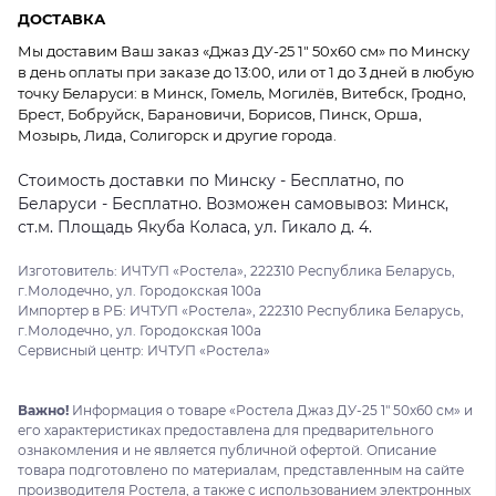
ДОСТАВКА
Мы доставим Ваш заказ «Джаз ДУ-25 1" 50x60 см» по Минску
в день оплаты при заказе до 13:00, или от 1 до 3 дней в любую
точку Беларуси: в Минск, Гомель, Могилёв, Витебск, Гродно,
Брест, Бобруйск, Барановичи, Борисов, Пинск, Орша,
Мозырь, Лида, Солигорск и другие города.
Стоимость доставки по Минску - Бесплатно, по
Беларуси - Бесплатно. Возможен самовывоз: Минск,
ст.м. Площадь Якуба Коласа, ул. Гикало д. 4.
Изготовитель: ИЧТУП «Ростела», 222310 Республика Беларусь,
г.Молодечно, ул. Городокская 100а
Импортер в РБ: ИЧТУП «Ростела», 222310 Республика Беларусь,
г.Молодечно, ул. Городокская 100а
Сервисный центр: ИЧТУП «Ростела»
Важно!
Информация о товаре «Ростела Джаз ДУ-25 1" 50x60 см» и
его характеристиках предоставлена для предварительного
ознакомления и не является публичной офертой. Описание
товара подготовлено по материалам, представленным на сайте
производителя Ростела, а также с использованием электронных