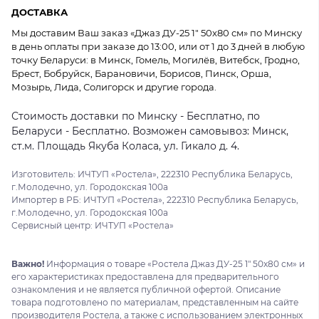
ДОСТАВКА
Мы доставим Ваш заказ «Джаз ДУ-25 1" 50x80 см» по Минску
в день оплаты при заказе до 13:00, или от 1 до 3 дней в любую
точку Беларуси: в Минск, Гомель, Могилёв, Витебск, Гродно,
Брест, Бобруйск, Барановичи, Борисов, Пинск, Орша,
Мозырь, Лида, Солигорск и другие города.
Стоимость доставки по Минску - Бесплатно, по
Беларуси - Бесплатно. Возможен самовывоз: Минск,
ст.м. Площадь Якуба Коласа, ул. Гикало д. 4.
Изготовитель: ИЧТУП «Ростела», 222310 Республика Беларусь,
г.Молодечно, ул. Городокская 100а
Импортер в РБ: ИЧТУП «Ростела», 222310 Республика Беларусь,
г.Молодечно, ул. Городокская 100а
Сервисный центр: ИЧТУП «Ростела»
Важно!
Информация о товаре «Ростела Джаз ДУ-25 1" 50x80 см» и
его характеристиках предоставлена для предварительного
ознакомления и не является публичной офертой. Описание
товара подготовлено по материалам, представленным на сайте
производителя Ростела, а также с использованием электронных