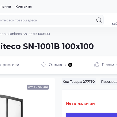
мпании
Контакты
ка
лок Saniteco SN-1001B 100x100
teco SN-1001B 100x100
теристики
Отзывов
Рекоме
0
Производ
Код Товара:
277170
нет в наличии
Нет в наличии