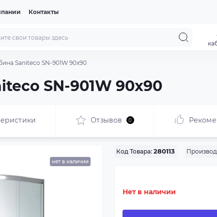
мпании
Контакты
ка
ина Saniteco SN-901W 90x90
iteco SN-901W 90x90
теристики
Отзывов
Рекоме
0
Производ
Код Товара:
280113
нет в наличии
Нет в наличии