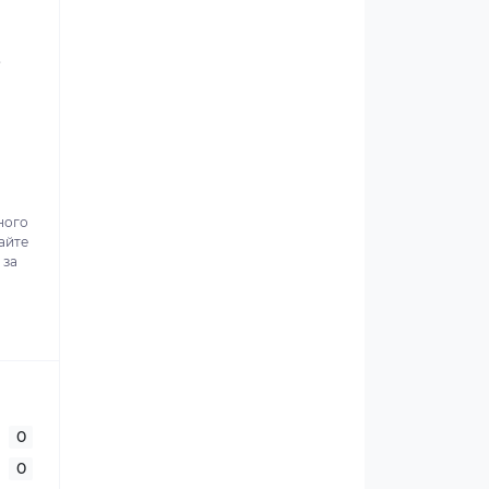
.
ного
айте
 за
0
0