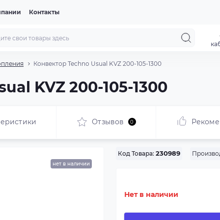
мпании
Контакты
ка
опления
Конвектор Techno Usual KVZ 200-105-1300
ual KVZ 200-105-1300
теристики
Отзывов
Рекоме
0
Произво
Код Товара:
230989
нет в наличии
Нет в наличии