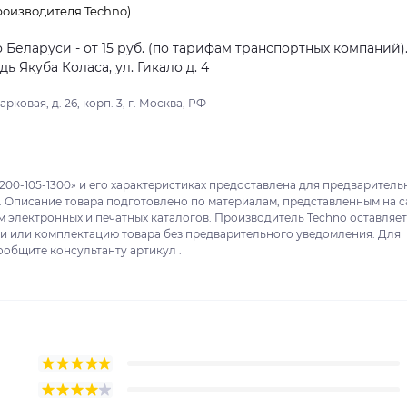
оизводителя Techno).
о Беларуси - от 15 руб. (по тарифам транспортных компаний)
 Якуба Коласа, ул. Гикало д. 4
ковая, д. 26, корп. 3, г. Москва, РФ
200-105-1300» и его характеристиках предоставлена для предваритель
. Описание товара подготовлено по материалам, представленным на с
м электронных и печатных каталогов. Производитель Techno оставляет
ки или комплектацию товара без предварительного уведомления. Для
ообщите консультанту артикул .