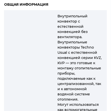
ОБЩАЯ ИНФОРМАЦИЯ
Внутрипольный
конвектор с
естественной
конвекцией без
вентилятора.
Внутрипольные
конвекторы Techno
Usual с естественной
конвекцией серии KVZ,
KVP — это готовые к
монтажу отопительные
приборы,
подключаемые как к
централизованной, так
и к автономной
водяной системе
отопления.
Могут использоваться
как вспомогательные