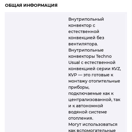
ОБЩАЯ ИНФОРМАЦИЯ
Внутрипольный
конвектор с
естественной
конвекцией без
вентилятора.
Внутрипольные
конвекторы Techno
Usual с естественной
конвекцией серии KVZ,
KVP — это готовые к
монтажу отопительные
приборы,
подключаемые как к
централизованной, так
и к автономной
водяной системе
отопления.
Могут использоваться
как вспомогательные