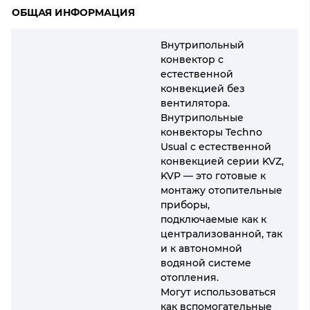
ОБЩАЯ ИНФОРМАЦИЯ
Внутрипольный
конвектор с
естественной
конвекцией без
вентилятора.
Внутрипольные
конвекторы Techno
Usual с естественной
конвекцией серии KVZ,
KVP — это готовые к
монтажу отопительные
приборы,
подключаемые как к
централизованной, так
и к автономной
водяной системе
отопления.
Могут использоваться
как вспомогательные