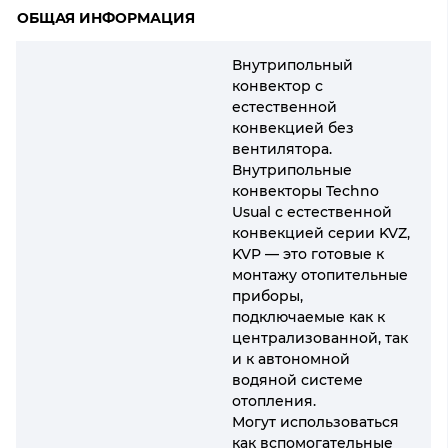
ОБЩАЯ ИНФОРМАЦИЯ
Внутрипольный
конвектор с
естественной
конвекцией без
вентилятора.
Внутрипольные
конвекторы Techno
Usual с естественной
конвекцией серии KVZ,
KVP — это готовые к
монтажу отопительные
приборы,
подключаемые как к
централизованной, так
и к автономной
водяной системе
отопления.
Могут использоваться
как вспомогательные