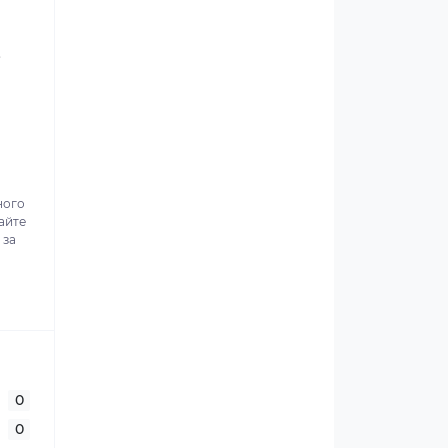
.
ного
айте
 за
0
0