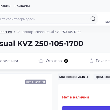
мпании
Контакты
ка
опления
Конвектор Techno Usual KVZ 250-105-1700
ual KVZ 250-105-1700
теристики
Отзывов
Рекоме
0
Производ
Код Товара:
231018
нет в наличии
Нет в наличии