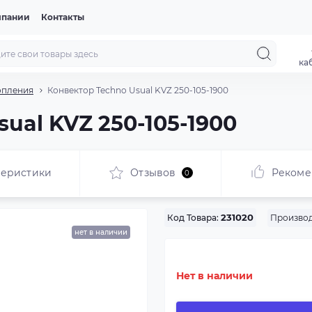
мпании
Контакты
ка
опления
Конвектор Techno Usual KVZ 250-105-1900
ual KVZ 250-105-1900
теристики
Отзывов
Рекоме
0
Производ
Код Товара:
231020
нет в наличии
Нет в наличии