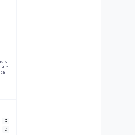
.
ного
айте
 за
0
0