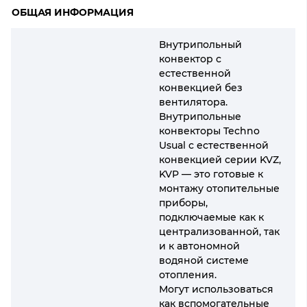
ОБЩАЯ ИНФОРМАЦИЯ
Внутрипольный
конвектор с
естественной
конвекцией без
вентилятора.
Внутрипольные
конвекторы Techno
Usual с естественной
конвекцией серии KVZ,
KVP — это готовые к
монтажу отопительные
приборы,
подключаемые как к
централизованной, так
и к автономной
водяной системе
отопления.
Могут использоваться
как вспомогательные