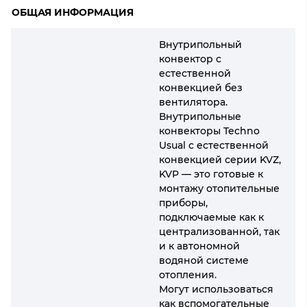
ОБЩАЯ ИНФОРМАЦИЯ
Внутрипольный
конвектор с
естественной
конвекцией без
вентилятора.
Внутрипольные
конвекторы Techno
Usual с естественной
конвекцией серии KVZ,
KVP — это готовые к
монтажу отопительные
приборы,
подключаемые как к
централизованной, так
и к автономной
водяной системе
отопления.
Могут использоваться
как вспомогательные