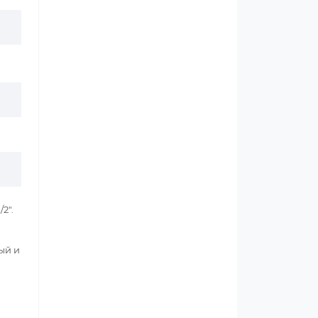
2".
ый и