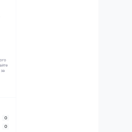
.
ного
айте
 за
0
0