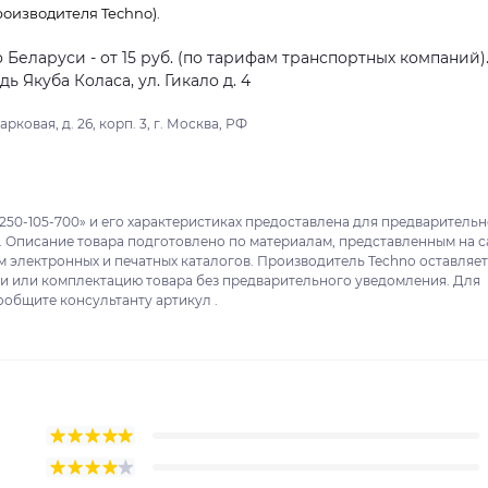
оизводителя Techno).
о Беларуси - от 15 руб. (по тарифам транспортных компаний)
 Якуба Коласа, ул. Гикало д. 4
ковая, д. 26, корп. 3, г. Москва, РФ
250-105-700» и его характеристиках предоставлена для предваритель
. Описание товара подготовлено по материалам, представленным на с
м электронных и печатных каталогов. Производитель Techno оставляет
ки или комплектацию товара без предварительного уведомления. Для
ообщите консультанту артикул .