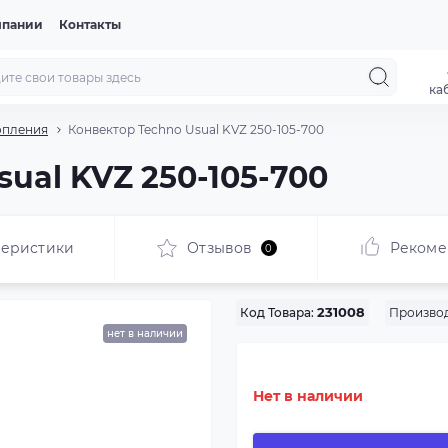
мпании
Контакты
ка
опления
Конвектор Techno Usual KVZ 250-105-700
ual KVZ 250-105-700
теристики
Отзывов
Рекоме
0
Производ
Код Товара:
231008
нет в наличии
Нет в наличии