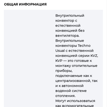
ОБЩАЯ ИНФОРМАЦИЯ
Внутрипольный
конвектор с
естественной
конвекцией без
вентилятора.
Внутрипольные
конвекторы Techno
Usual с естественной
конвекцией серии KVZ,
KVP — это готовые к
монтажу отопительные
приборы,
подключаемые как к
централизованной, так
и к автономной
водяной системе
отопления.
Могут использоваться
как вспомогательные