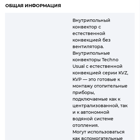
ОБЩАЯ ИНФОРМАЦИЯ
Внутрипольный
конвектор с
естественной
конвекцией без
вентилятора.
Внутрипольные
конвекторы Techno
Usual с естественной
конвекцией серии KVZ,
KVP — это готовые к
монтажу отопительные
приборы,
подключаемые как к
централизованной, так
и к автономной
водяной системе
отопления.
Могут использоваться
как вспомогательные