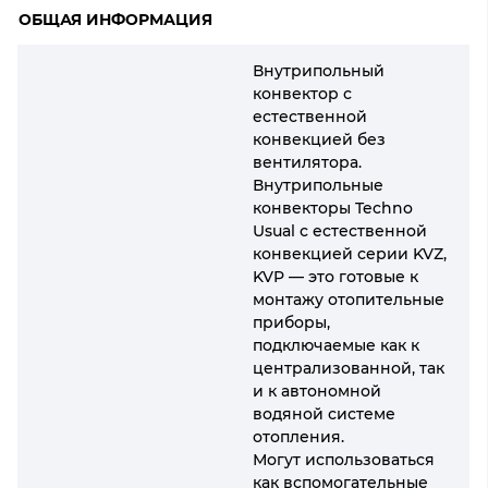
ОБЩАЯ ИНФОРМАЦИЯ
Внутрипольный
конвектор с
естественной
конвекцией без
вентилятора.
Внутрипольные
конвекторы Techno
Usual с естественной
конвекцией серии KVZ,
KVP — это готовые к
монтажу отопительные
приборы,
подключаемые как к
централизованной, так
и к автономной
водяной системе
отопления.
Могут использоваться
как вспомогательные